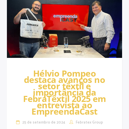
Hélvio Pompeo
destaca avanços no
setor têxtil e
importância da
FebraTêxtil 2025 em
entrevista ao
EmpreendaCast
25 de setembro de 2024
Febratex Group