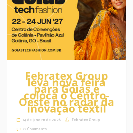
Febratex Group
leva nova feira
para Goiás e
coloca o Centro-
Oeste no radar da
inovação têxtil
14 de janeiro de 2026
Febratex Group
0
Comments