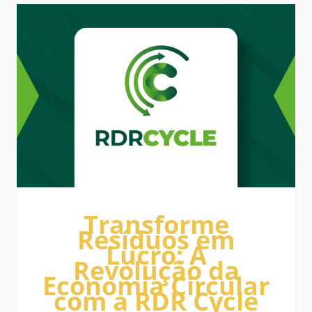
Transforme
Resíduos em
Lucro: A
Revolução da
Economia Circular
com a RDR Cycle