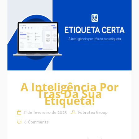
A Inteligência Por
Trás Da Sua
Etiqueta!
11 de fevereiro de 2025
Febratex Group
6
Comments