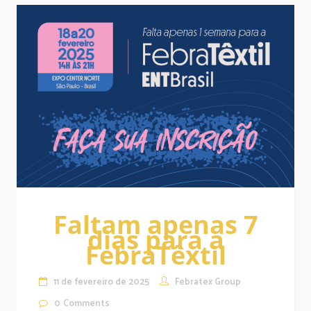
Faltam apenas 7
dias para a
FebraTêxtil
11 de fevereiro de 2025
Febratex Group
0
Comments