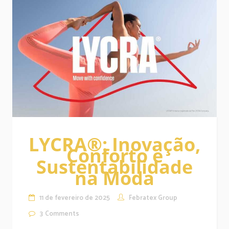
LYCRA®: Inovação,
Conforto e
Sustentabilidade
na Moda
11 de fevereiro de 2025
Febratex Group
3
Comments