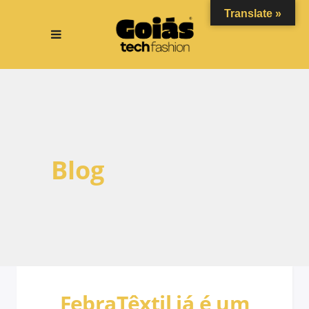
Translate »
Blog
FebraTêxtil já é um